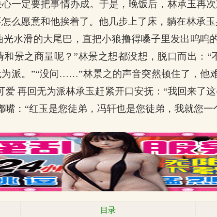
心一定要把事情办成。于是，晚饭后，林承玉再次
不怎么愿意和他挨着了。他几步上了床，躺在林承玉
光水滑的大尾巴，直把小狼撸得嗓子里发出呜呜的
情和景之商量呢？”林景之想都没想，脱口而出：
无为派。”“没问……”林景之的声音突然顿住了，他
可爱 再回无为派林承玉赶紧开口安抚：“我回来了
嘟嘴：“红玉是您徒弟，冯轩也是您徒弟，我就您一
目录