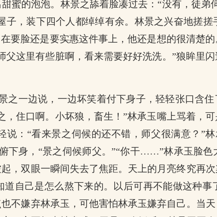
甜蜜的泡泡。林景之舔着脸凑过去：“没有，徒弟
个屋子，装下四个人都绰绰有余。林景之兴奋地搓搓
，在要脸还是要实惠这件事上，他还是想的很清楚
师父这里有些脏啊，看来需要好好洗洗。”狼眸里
林景之一边说，一边坏笑着付下身子，轻轻张口含住
之，住口啊。小坏狼，畜生！”林承玉嘴上骂着，
轻说：“看来景之伺候的还不错，师父很满意？”林
俯下身，“景之伺候师父。”“你干……”林承玉脸
皱起，双眼一瞬间失去了焦距。天上的月亮终究再次
知道自己是怎么熬下来的。以后可再不能做这种事
点也不嫌弃林承玉，可他害怕林承玉嫌弃自己。当天