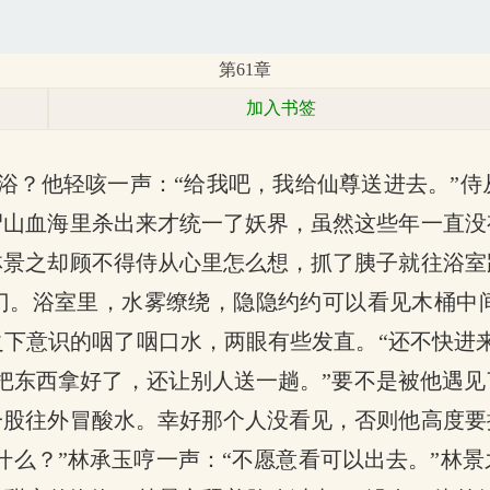
第61章
加入书签
沐浴？他轻咳一声：“给我吧，我给仙尊送进去。”
尸山血海里杀出来才统一了妖界，虽然这些年一直没
林景之却顾不得侍从心里怎么想，抓了胰子就往浴室
房门。浴室里，水雾缭绕，隐隐约约可以看见木桶中
下意识的咽了咽口水，两眼有些发直。“还不快进
把东西拿好了，还让别人送一趟。”要不是被他遇
一股往外冒酸水。幸好那个人没看见，否则他高度要
“什么？”林承玉哼一声：“不愿意看可以出去。”林