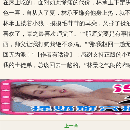
在床上吃的，面对如此惨痛的代价，林承玉下定决
色一喜，自从入了夏，林承玉嫌弃他身上热，就
林承玉搂着小狼，摸摸毛茸茸的耳朵，又揉了揉油
喜欢了，景之最喜欢师父了。”“那师父要是有事
西，师父让我打狗我绝不杀鸡。”“那我想回一趟
回无为派！”【作者有话说】：感谢支持正版的小
我的土徒弟，总该回去一趟的。”林景之气闷的嘟
上一章