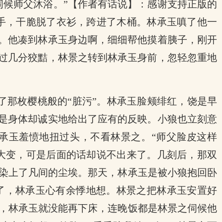
伺候师父沐浴。”【作者有话说】：感谢支持正版的
手，干脆脱了衣衫，跨进了木桶。林承玉嗔了他一
的。他凑到林承玉身边啊，细细帮他摸着胰子，刚开
闪过几分狡黠，林景之转到林承玉身前，忽轻忽重地
了那枚樱桃般的“脏污”。林承玉脸颊绯红，饶是早
可是身体却诚实地给出了应有的反映。小狼也立刻意
承玉羞愤地扭过头，不看林景之。“师父脸皮这样
色大变，可是后面的话却说不出来了。几刻后，那双
染上了凡间的尘埃。那天，林承玉是被小狼抱回卧
了，林承玉心有余悸地想。林景之把林承玉安置好
，林承玉就没能再下床，连晚饭都是林景之伺候他