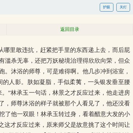
护眼
关灯
返回目录
侍从哪里敢违抗，赶紧把手里的东西递上去，而后屁
有滥杀无辜，还把万妖秘境治理得欣欣向荣，但众
跑。沐浴的师尊，可是难得啊。他几步冲到浴室，
间的人影。肤如凝脂，手似柔荑，一头银发垂至腰
来。”林承玉一句话，林景之才反应过来，他走进房
见了，师尊沐浴的样子就被那个人看见了，他还没看
挖了他一双眼！林承玉转过身，看着醋意大发的小
景之这才反应过来，原来师父是故意挑了这个时间让