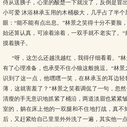
侍从送胰子，心里的酸楚一下就没了，反倒是冒出
小可爱 沐浴林承玉用的木桶极大，几乎占了半
眼：“能不能有点出息。”林景之笑得十分不要脸
始还算认真，可涂着涂着，一双手就不老实了。“
摸着胰子。
“呀，这怎么还越洗越红，我得仔细看看。”
有了心理准备，也承受不住小狼这般挑逗。“林景
识到了这一点，他嘿嘿一笑，在林承玉的耳边轻
薄，这就害羞了？”林景之笑着调侃了一句，忽然
清瘦的手无意识地抓紧了桶沿，两道淡眉也紧紧
室的，躺在床上他的一双腿和不住地打战，真不
后，又赶紧给自己里里外外洗了一遍，其实他一