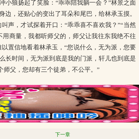
冲小狼扬起了笑脸：“乖乖陪我躺一会？”林景之面
身边，还贴心的变出了耳朵和尾巴，给林承玉摸。
叫声，才试探着开口：“乖乖喜不喜欢我？”“当然
“不用商量，我都听师父的，师父让我往东我绝不往
难以置信地看着林承玉，“您说什么，无为派，您要
这么长时间，无为派到底是我的门派，轩儿也到底是
个师父，您却有三个徒弟，不公平。”
下一章