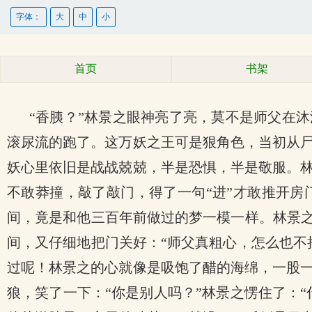
字体：
大
中
小
首页
书架
“香胰？”林景之眼神亮了亮，莫不是师父在
滚尿流的跑了。这万妖之王可是狠角色，当初从
妖心里依旧是战战兢兢，半是恐惧，半是敬服。
不敢莽撞，敲了敲门，得了一句“进”才敢推开
间，竟是和他三百年前做过的梦一模一样。林景之
间，又仔细地把门关好：“师父真粗心，怎么也不
过呢！林景之的心就像是吸饱了醋的海绵，一股
狼，笑了一下：“你是别人吗？”林景之愣住了：